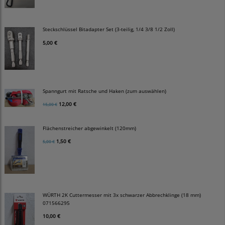
Steckschlüssel Bitadapter Set (3-teilig, 1/4 3/8 1/2 Zoll)
5,00 €
Spanngurt mit Ratsche und Haken (zum auswählen)
12,00 €
15,00 €
Flächenstreicher abgewinkelt (120mm)
1,50 €
5,00 €
WÜRTH 2K Cuttermesser mit 3x schwarzer Abbrechklinge (18 mm)
071566295
10,00 €