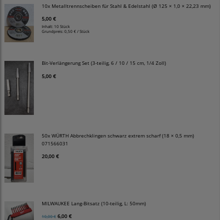
10x Metalltrennscheiben für Stahl & Edelstahl (Ø 125 × 1,0 × 22,23 mm)
5,00 €
Inhalt: 10 Stück
Grundpreis:
0,50 € / Stück
Bit-Verlängerung Set (3-teilig, 6 / 10 / 15 cm, 1/4 Zoll)
5,00 €
50x WÜRTH Abbrechklingen schwarz extrem scharf (18 × 0,5 mm)
071566031
20,00 €
MILWAUKEE Lang-Bitsatz (10-teilig, L: 50mm)
6,00 €
10,00 €