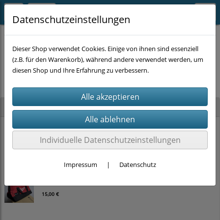
Datenschutzeinstellungen
Dieser Shop verwendet Cookies. Einige von ihnen sind essenziell
(z.B. für den Warenkorb), während andere verwendet werden, um
Es wurden leider keine Produkte gefunden.
diesen Shop und Ihre Erfahrung zu verbessern.
Neu im Shop
UNCLE SAM Kappe (Tarn / Schwarz)
Individuelle Datenschutzeinstellungen
2,00 €
5,00 €
Impressum
|
Datenschutz
MILWAUKEE Werkzeugtasche (Gr. M)
15,00 €