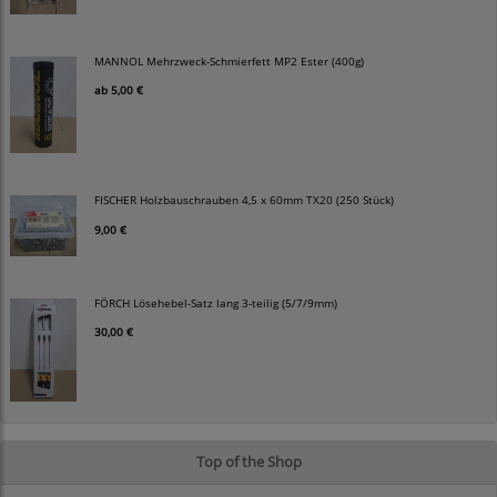
MANNOL Mehrzweck-Schmierfett MP2 Ester (400g)
ab
5,00 €
FISCHER Holzbauschrauben 4,5 x 60mm TX20 (250 Stück)
9,00 €
FÖRCH Lösehebel-Satz lang 3-teilig (5/7/9mm)
30,00 €
Top of the Shop