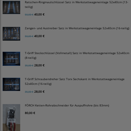
Ratschen-Ringmaulschlüssel Satz in Werkstattwageneinlage 52x40cm (13-
teilig)
40,00 €
50,00 €
Zangen- und Austreiber Satz in Werkstattwageneinlage 52x40cm (16-teilig)
40,00 €
50,00 €
T-Griff Steckschlüssel (Vollmetall) Satz in Werkstattwageneinlage 52x40cm
(8-teilig)
28,00 €
35,00 €
T-Griff Schraubendreher Satz Torx Sechskant in Werkstattwageneinlage
52x40cm (16-teilig)
28,00 €
35,00 €
FÖRCH Ketten-Rohrabschneider für Auspuffrohre (bis 83mm)
80,00 €