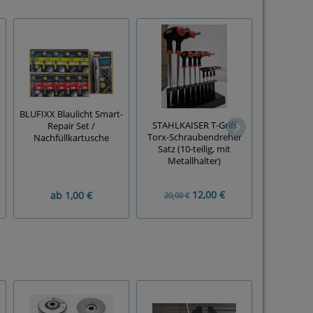
BLUFIXX Blaulicht Smart-
STAHLKAISER T-Griff
Repair Set /
25x KW
Torx-Schraubendreher
Nachfüllkartusche
Schleifg
Satz (10-teilig, mit
297mm)
Metallhalter)
wäh
12,00 €
ab
1,00 €
5,
20,00 €