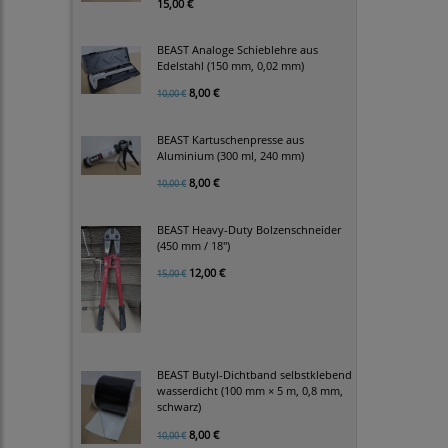
15,00 €
BEAST Analoge Schieblehre aus
Edelstahl (150 mm, 0,02 mm)
8,00 €
10,00 €
BEAST Kartuschenpresse aus
Aluminium (300 ml, 240 mm)
8,00 €
10,00 €
BEAST Heavy-Duty Bolzenschneider
(450 mm / 18")
12,00 €
15,00 €
BEAST Butyl-Dichtband selbstklebend
wasserdicht (100 mm × 5 m, 0,8 mm,
schwarz)
8,00 €
10,00 €