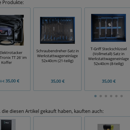
e Produkte:
T-Griff Steckschlüssel
Schraubendreher-Satz in
lektrotacker
(Vollmetall) Satz in
Werkstattwageneinlage
Tronix TT 26' im
Werkstattwageneinlage
52x40cm (21-teilig)
Koffer
52x40cm (8-teilig)
35,00 €
35,00 €
35,00 €
0 €
die diesen Artikel gekauft haben, kauften auch: