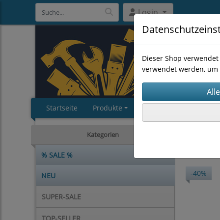
Login
Datenschutzeins
Dieser Shop verwendet 
verwendet werden, um 
Startseite
Produkte
Impressum
AGB
SUPER-S
Kategorien
% SALE %
-40%
NEU
SUPER-SALE
TOP-SELLER