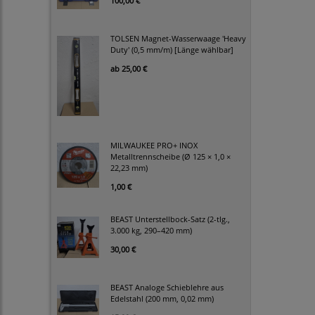
100,00 €
TOLSEN Magnet-Wasserwaage 'Heavy
Duty' (0,5 mm/m) [Länge wählbar]
ab
25,00 €
MILWAUKEE PRO+ INOX
Metalltrennscheibe (Ø 125 × 1,0 ×
22,23 mm)
1,00 €
BEAST Unterstellbock-Satz (2-tlg.,
3.000 kg, 290–420 mm)
30,00 €
BEAST Analoge Schieblehre aus
Edelstahl (200 mm, 0,02 mm)