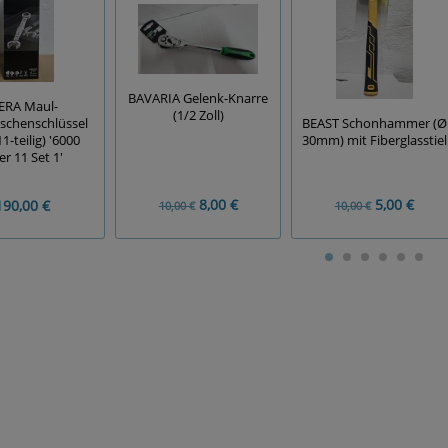
BAVARIA Gelenk-Knarre
ERA Maul-
(1/2 Zoll)
BEAST Schonhammer (Ø
tschenschlüssel
30mm) mit Fiberglasstiel
11-teilig) '6000
er 11 Set 1'
8,00 €
5,00 €
190,00 €
10,00 €
10,00 €