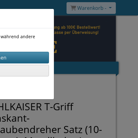
Warenkorb -
), während andere
LKAISER T-Griff
skant-
aubendreher Satz (10-