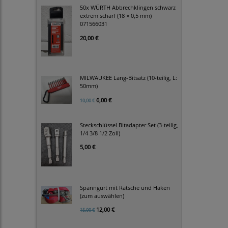
50x WÜRTH Abbrechklingen schwarz
extrem scharf (18 × 0,5 mm)
071566031
20,00 €
MILWAUKEE Lang-Bitsatz (10-teilig, L:
50mm)
6,00 €
10,00 €
Steckschlüssel Bitadapter Set (3-teilig,
1/4 3/8 1/2 Zoll)
5,00 €
Spanngurt mit Ratsche und Haken
(zum auswählen)
12,00 €
15,00 €