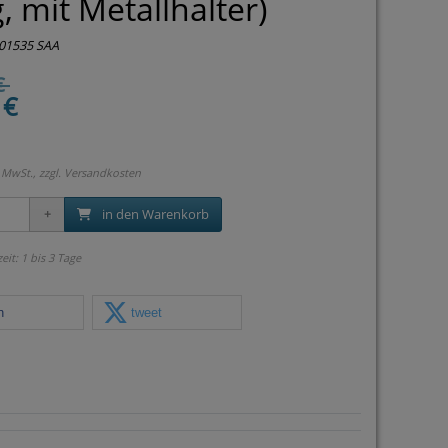
ig, mit Metallhalter)
01535 SAA
€
 €
 MwSt., zzgl.
Versandkosten
in den Warenkorb
zeit: 1 bis 3 Tage
n
tweet