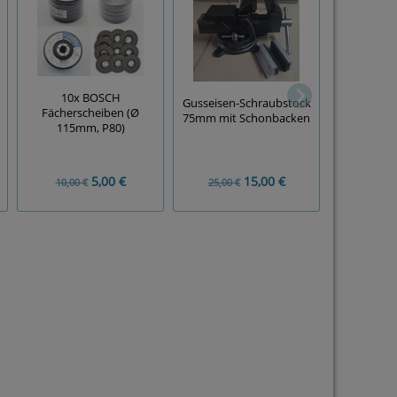
Stechbeitel
10x BOSCH
Gusseisen-Schraubstock
(4-teilig,
Fächerscheiben (Ø
75mm mit Schonbacken
2
115mm, P80)
5,00 €
15,00 €
10,00 €
25,00 €
15,00 €