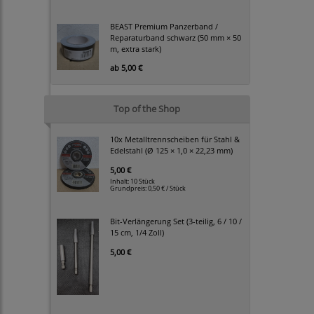
BEAST Premium Panzerband /
Reparaturband schwarz (50 mm × 50
m, extra stark)
ab
5,00 €
Top of the Shop
10x Metalltrennscheiben für Stahl &
Edelstahl (Ø 125 × 1,0 × 22,23 mm)
5,00 €
Inhalt: 10 Stück
Grundpreis:
0,50 € / Stück
Bit-Verlängerung Set (3-teilig, 6 / 10 /
15 cm, 1/4 Zoll)
5,00 €