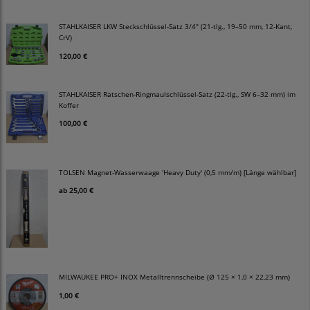
STAHLKAISER LKW Steckschlüssel-Satz 3/4" (21-tlg., 19–50 mm, 12-Kant,
CrV)
120,00 €
STAHLKAISER Ratschen-Ringmaulschlüssel-Satz (22-tlg., SW 6–32 mm) im
Koffer
100,00 €
TOLSEN Magnet-Wasserwaage 'Heavy Duty' (0,5 mm/m) [Länge wählbar]
ab
25,00 €
MILWAUKEE PRO+ INOX Metalltrennscheibe (Ø 125 × 1,0 × 22,23 mm)
1,00 €