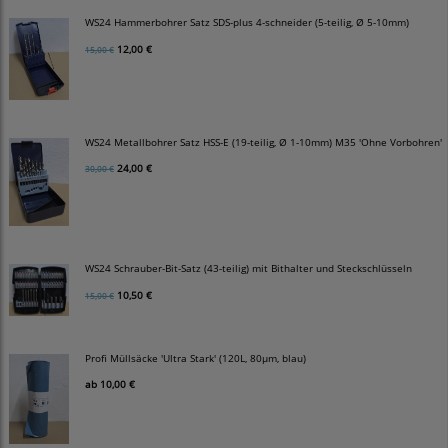
WS24 Hammerbohrer Satz SDS-plus 4-schneider (5-teilig, Ø 5-10mm)
12,00 €
15,00 €
WS24 Metallbohrer Satz HSS-E (19-teilig, Ø 1-10mm) M35 'Ohne Vorbohren'
24,00 €
30,00 €
WS24 Schrauber-Bit-Satz (43-teilig) mit Bithalter und Steckschlüsseln
10,50 €
15,00 €
Profi Müllsäcke 'Ultra Stark' (120L, 80µm, blau)
ab
10,00 €