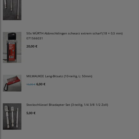
50x WÜRTH Abbrechklingen schwarz extrem scharf (18 × 0,5 mm)
071566031
20,00 €
MILWAUKEE Lang-Bitsatz (10-teilig, L: 50mm)
6,00 €
10,00 €
Steckschlüssel Bitadapter Set (3-teilig, 1/4 3/8 1/2 Zoll)
5,00 €