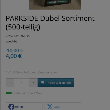
PARKSIDE Dübel Sortiment
(500-teilig)
Artikel-Nr.:
02635
von AAA
10,00 €
4,00 €
inkl. 19,00 % MwSt., zzgl.
Versandkosten
in den Warenkorb
Lieferzeit: 1 bis 3 Tage
teilen
tweet