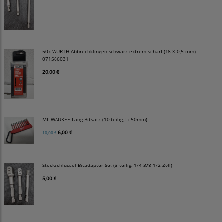
50x WÜRTH Abbrechklingen schwarz extrem scharf (18 × 0,5 mm)
071566031
20,00 €
MILWAUKEE Lang-Bitsatz (10-teilig, L: 50mm)
6,00 €
10,00 €
Steckschlüssel Bitadapter Set (3-teilig, 1/4 3/8 1/2 Zoll)
5,00 €