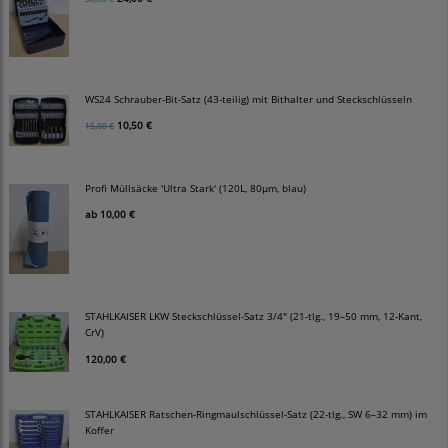
WS24 Schrauber-Bit-Satz (43-teilig) mit Bithalter und Steckschlüsseln
10,50 €
15,00 €
Profi Müllsäcke 'Ultra Stark' (120L, 80µm, blau)
ab
10,00 €
STAHLKAISER LKW Steckschlüssel-Satz 3/4" (21-tlg., 19–50 mm, 12-Kant,
CrV)
120,00 €
STAHLKAISER Ratschen-Ringmaulschlüssel-Satz (22-tlg., SW 6–32 mm) im
Koffer