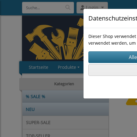
Login
Datenschutzeins
Dieser Shop verwendet 
verwendet werden, um 
Startseite
Produkte
Impressum
AGB
Kategorien
% SALE %
NEU
SUPER-SALE
TOP-SELLER