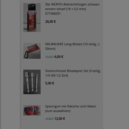
50x WÜRTH Abbrechklingen schwarz
extrem scharf (18 × 0,5 mm)
071566031
20,00 €
MILWAUKEE Lang-Bitsatz (10-teilig, L:
50mm)
6,00 €
10,00 €
Steckschlüssel Bitadapter Set (3-teilig,
1/4 3/8 1/2 Zoll)
5,00 €
Spanngurt mit Ratsche und Haken
(zum auswählen)
12,00 €
15,00 €