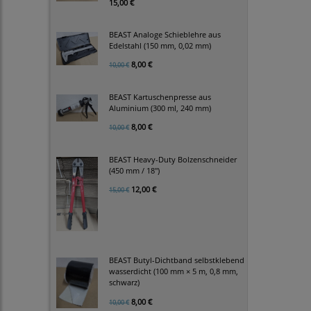
15,00 €
BEAST Analoge Schieblehre aus
Edelstahl (150 mm, 0,02 mm)
8,00 €
10,00 €
BEAST Kartuschenpresse aus
Aluminium (300 ml, 240 mm)
8,00 €
10,00 €
BEAST Heavy-Duty Bolzenschneider
(450 mm / 18")
12,00 €
15,00 €
BEAST Butyl-Dichtband selbstklebend
wasserdicht (100 mm × 5 m, 0,8 mm,
schwarz)
8,00 €
10,00 €