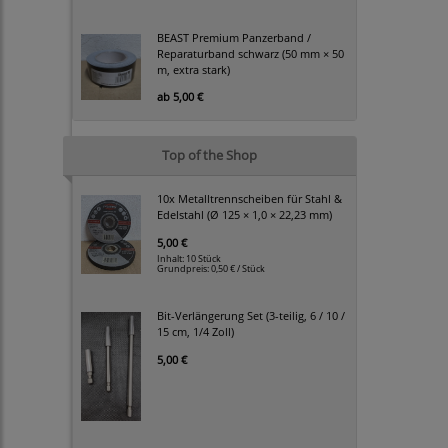
BEAST Premium Panzerband /
Reparaturband schwarz (50 mm × 50
m, extra stark)
ab
5,00 €
Top of the Shop
10x Metalltrennscheiben für Stahl &
Edelstahl (Ø 125 × 1,0 × 22,23 mm)
5,00 €
Inhalt: 10 Stück
Grundpreis:
0,50 € / Stück
Bit-Verlängerung Set (3-teilig, 6 / 10 /
15 cm, 1/4 Zoll)
5,00 €