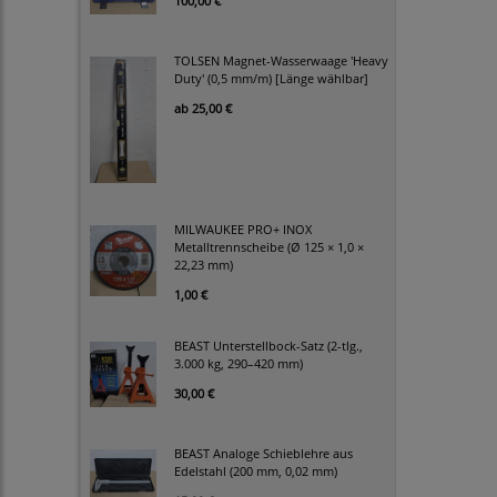
100,00 €
TOLSEN Magnet-Wasserwaage 'Heavy
Duty' (0,5 mm/m) [Länge wählbar]
ab
25,00 €
MILWAUKEE PRO+ INOX
Metalltrennscheibe (Ø 125 × 1,0 ×
22,23 mm)
1,00 €
BEAST Unterstellbock-Satz (2-tlg.,
3.000 kg, 290–420 mm)
30,00 €
BEAST Analoge Schieblehre aus
Edelstahl (200 mm, 0,02 mm)