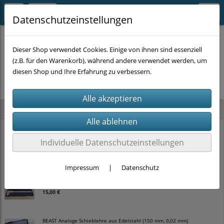
Datenschutzeinstellungen
Dieser Shop verwendet Cookies. Einige von ihnen sind essenziell
(z.B. für den Warenkorb), während andere verwendet werden, um
Es wurden leider keine Produkte gefunden.
diesen Shop und Ihre Erfahrung zu verbessern.
Neu im Shop
BEAST Unterstellbock-Satz (2-tlg., 3.000 kg, 290–420 mm)
Individuelle Datenschutzeinstellungen
30,00 €
Impressum
|
Datenschutz
BEAST Analoge Schieblehre aus Edelstahl (200 mm, 0,02 mm)
15,00 €
BEAST Analoge Schieblehre aus Edelstahl (150 mm, 0,02 mm)