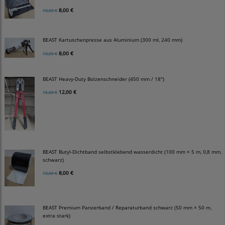
8,00 €
10,00 €
BEAST Kartuschenpresse aus Aluminium (300 ml, 240 mm)
8,00 €
10,00 €
BEAST Heavy-Duty Bolzenschneider (450 mm / 18")
12,00 €
15,00 €
BEAST Butyl-Dichtband selbstklebend wasserdicht (100 mm × 5 m, 0,8 mm,
schwarz)
8,00 €
10,00 €
BEAST Premium Panzerband / Reparaturband schwarz (50 mm × 50 m,
extra stark)