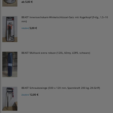
ab
5,00 €
BEAST Innensechskant-Winkelschlüssel-Satz mit Kugelkopf (9-tlg., 1,5–10
mm)
5,00 €
10,00 €
BEAST Müllsack extra robust (120L, 60my, LDPE, schwarz)
BEAST Schraubzwinge (500 x 120 mm, Spannkraft 200 kg, 2K-Griff)
12,00 €
20,00 €