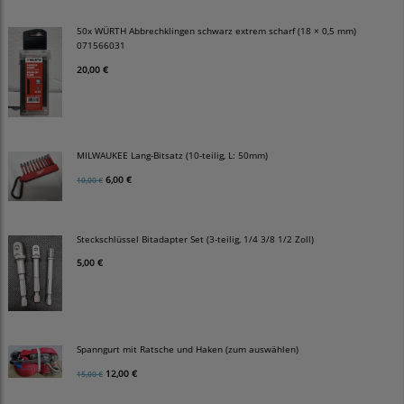
50x WÜRTH Abbrechklingen schwarz extrem scharf (18 × 0,5 mm)
071566031
20,00 €
MILWAUKEE Lang-Bitsatz (10-teilig, L: 50mm)
6,00 €
10,00 €
Steckschlüssel Bitadapter Set (3-teilig, 1/4 3/8 1/2 Zoll)
5,00 €
Spanngurt mit Ratsche und Haken (zum auswählen)
12,00 €
15,00 €