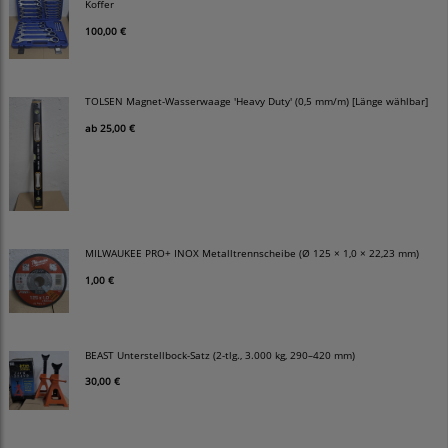
Koffer
100,00 €
TOLSEN Magnet-Wasserwaage 'Heavy Duty' (0,5 mm/m) [Länge wählbar]
ab
25,00 €
MILWAUKEE PRO+ INOX Metalltrennscheibe (Ø 125 × 1,0 × 22,23 mm)
1,00 €
BEAST Unterstellbock-Satz (2-tlg., 3.000 kg, 290–420 mm)
30,00 €