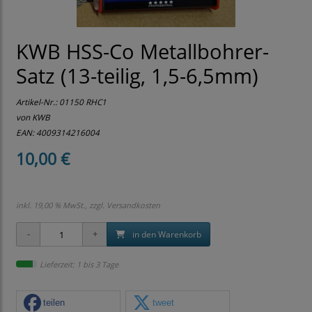
KWB HSS-Co Metallbohrer-
Satz (13-teilig, 1,5-6,5mm)
Artikel-Nr.:
01150 RHC1
von KWB
EAN: 4009314216004
10,00 €
inkl. 19,00 % MwSt., zzgl.
Versandkosten
in den Warenkorb
Lieferzeit: 1 bis 3 Tage
teilen
tweet