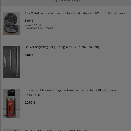
10x Metalltrennscheiben für Stahl & Edelstahl (Ø 125 × 1,0 × 22,23 mm)
5,00 €
Inhalt: 10 Stück
Grundpreis:
0,50 € / Stück
Bit-Verlängerung Set (3-teilig, 6 / 10 / 15 cm, 1/4 Zoll)
5,00 €
50x WÜRTH Abbrechklingen schwarz extrem scharf (18 × 0,5 mm)
071566031
20,00 €
MILWAUKEE Lang-Bitsatz (10-teilig, L: 50mm)