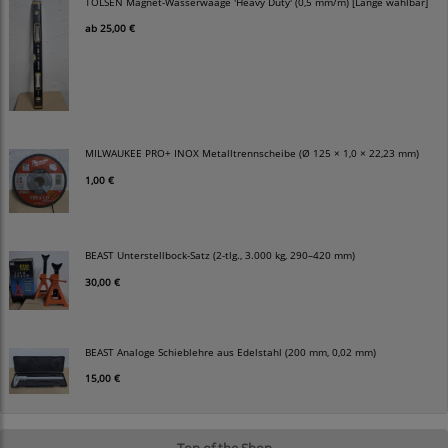
TOLSEN Magnet-Wasserwaage 'Heavy Duty' (0,5 mm/m) [Länge wählbar]
ab
25,00 €
MILWAUKEE PRO+ INOX Metalltrennscheibe (Ø 125 × 1,0 × 22,23 mm)
1,00 €
BEAST Unterstellbock-Satz (2-tlg., 3.000 kg, 290–420 mm)
30,00 €
BEAST Analoge Schieblehre aus Edelstahl (200 mm, 0,02 mm)
15,00 €
Top of the Shop