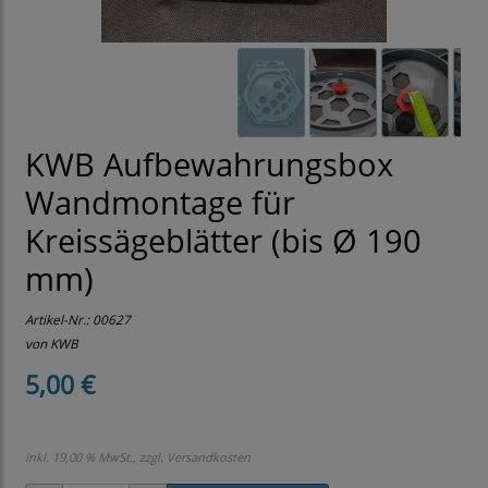
KWB Aufbewahrungsbox
Wandmontage für
Kreissägeblätter (bis Ø 190
mm)
Artikel-Nr.:
00627
von KWB
5,00 €
inkl. 19,00 % MwSt., zzgl.
Versandkosten