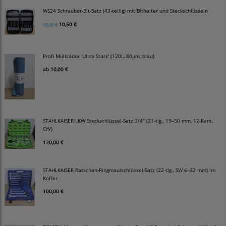
WS24 Schrauber-Bit-Satz (43-teilig) mit Bithalter und Steckschlüsseln
10,50 €
15,00 €
Profi Müllsäcke 'Ultra Stark' (120L, 80µm, blau)
ab
10,00 €
STAHLKAISER LKW Steckschlüssel-Satz 3/4" (21-tlg., 19–50 mm, 12-Kant,
CrV)
120,00 €
STAHLKAISER Ratschen-Ringmaulschlüssel-Satz (22-tlg., SW 6–32 mm) im
Koffer
100,00 €