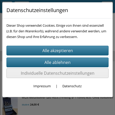
Datenschutzeinstellungen
Dieser Shop verwendet Cookies. Einige von ihnen sind essenziell
(z.B. für den Warenkorb), während andere verwendet werden, um
Es wurden leider keine Produkte gefunden.
diesen Shop und Ihre Erfahrung zu verbessern.
Neu im Shop
WS24 Hammerbohrer Satz SDS-plus 4-schneider (5-teilig, Ø 5-10mm)
Individuelle Datenschutzeinstellungen
12,00 €
15,00 €
Impressum
|
Datenschutz
WS24 Metallbohrer Satz HSS-E (19-teilig, Ø 1-10mm) M35 'Ohne Vorbohren'
24,00 €
30,00 €