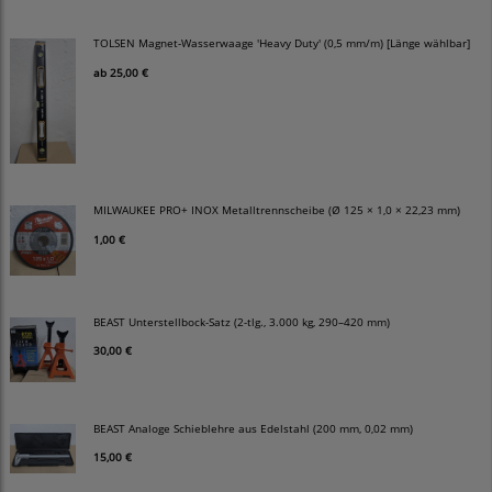
TOLSEN Magnet-Wasserwaage 'Heavy Duty' (0,5 mm/m) [Länge wählbar]
ab
25,00 €
MILWAUKEE PRO+ INOX Metalltrennscheibe (Ø 125 × 1,0 × 22,23 mm)
1,00 €
BEAST Unterstellbock-Satz (2-tlg., 3.000 kg, 290–420 mm)
30,00 €
BEAST Analoge Schieblehre aus Edelstahl (200 mm, 0,02 mm)
15,00 €