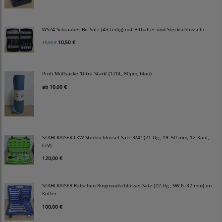
WS24 Schrauber-Bit-Satz (43-teilig) mit Bithalter und Steckschlüsseln
10,50 €
15,00 €
Profi Müllsäcke 'Ultra Stark' (120L, 80µm, blau)
ab
10,00 €
STAHLKAISER LKW Steckschlüssel-Satz 3/4" (21-tlg., 19–50 mm, 12-Kant,
CrV)
120,00 €
STAHLKAISER Ratschen-Ringmaulschlüssel-Satz (22-tlg., SW 6–32 mm) im
Koffer
100,00 €