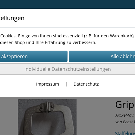
tellungen
Cookies. Einige von ihnen sind essenziell (z.B. für den Warenkorb
diesen Shop und Ihre Erfahrung zu verbessern.
Kontakt
Individuelle Datenschutzeinstellungen
RKZEUG
Zangen
Impressum
|
Datenschutz
Gri
Artikel-Nr.:
von Beast 
Staffelpre