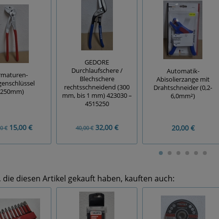
GEDORE
Durchlaufschere /
Automatik-
rmaturen-
Blechschere
Abisolierzange mit
enschlüssel
rechtsschneidend (300
Drahtschneider (0,2-
(250mm)
mm, bis 1 mm) 423030 –
6,0mm²)
4515250
15,00 €
32,00 €
20,00 €
0 €
40,00 €
die diesen Artikel gekauft haben, kauften auch: