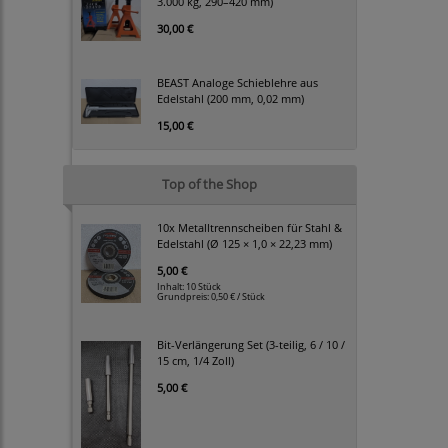
3.000 kg, 290–420 mm)
30,00 €
BEAST Analoge Schieblehre aus
Edelstahl (200 mm, 0,02 mm)
15,00 €
Top of the Shop
10x Metalltrennscheiben für Stahl &
Edelstahl (Ø 125 × 1,0 × 22,23 mm)
5,00 €
Inhalt: 10 Stück
Grundpreis:
0,50 € / Stück
Bit-Verlängerung Set (3-teilig, 6 / 10 /
15 cm, 1/4 Zoll)
5,00 €