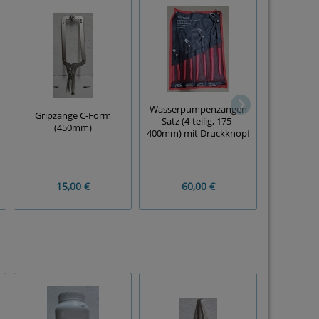
GE
Wasserpumpenzangen
Wasserp
Gripzange C-Form
Satz (4-teilig, 175-
(260mm) '1
(450mm)
400mm) mit Druckknopf
verstell
15,00 €
60,00 €
20,00 €