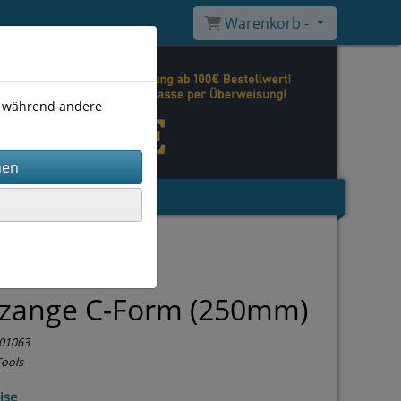
Warenkorb -
), während andere
pzange C-Form (250mm)
01063
Tools
ise