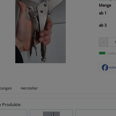
Menge
ab 1
ab 3
Liefer
teile
tungen
Hersteller
e Produkte: