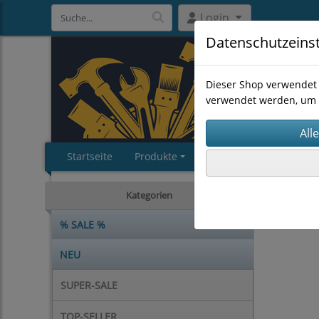
Login
Datenschutzeins
Dieser Shop verwendet 
verwendet werden, um 
Startseite
Produkte
Impressum
AGB
HANDWE
Kategorien
% SALE %
NEU
SUPER-SALE
TOP-SELLER