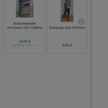
Rostumwandler
Gripzan
Gripzange spitz (250mm)
Korroplex L237 (1000ml)
(4
20,00 €
5,00 €
15
Grundpreis:
20,00 € / l