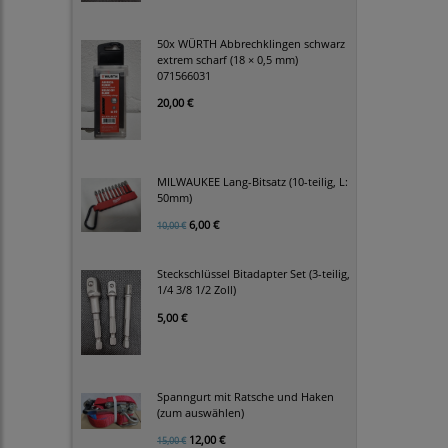
50x WÜRTH Abbrechklingen schwarz
extrem scharf (18 × 0,5 mm)
071566031
20,00 €
MILWAUKEE Lang-Bitsatz (10-teilig, L:
50mm)
6,00 €
10,00 €
Steckschlüssel Bitadapter Set (3-teilig,
1/4 3/8 1/2 Zoll)
5,00 €
Spanngurt mit Ratsche und Haken
(zum auswählen)
12,00 €
15,00 €