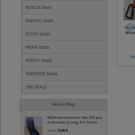
BOSCH Deals
MAKITA Deals
MILW
Bitsat
ELTEN Deals
WERA Deals
10,
FÖRCH Deals
PARKSIDE Deals
OBI DEALS
Neu im Shop
WS24 Hammerbohrer Satz SDS-plus
4-schneider (5-teilig, Ø 5-10mm)
12,00 €
15,00 €