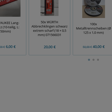
50x WÜRTH
AUKEE Lang-
100x
Abbrechklingen schwarz
z (10-teilig, L:
Metalltrennscheiben (Ø
extrem scharf (18 × 0,5
50mm)
125 x 1,0 mm)
mm) 071566031
6,00 €
40,00 €
20,00 €
00 €
50,00 €