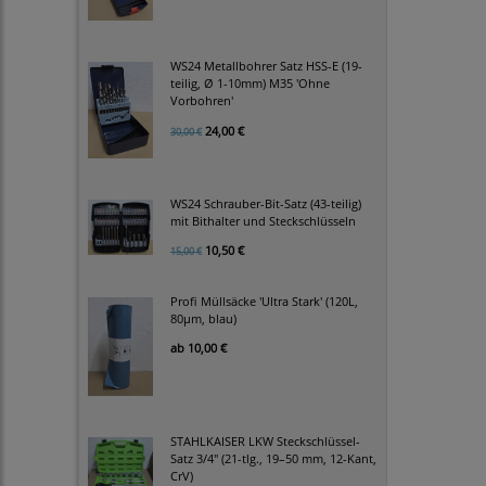
WS24 Metallbohrer Satz HSS-E (19-
teilig, Ø 1-10mm) M35 'Ohne
Vorbohren'
24,00 €
30,00 €
WS24 Schrauber-Bit-Satz (43-teilig)
mit Bithalter und Steckschlüsseln
10,50 €
15,00 €
Profi Müllsäcke 'Ultra Stark' (120L,
80µm, blau)
ab
10,00 €
STAHLKAISER LKW Steckschlüssel-
Satz 3/4" (21-tlg., 19–50 mm, 12-Kant,
CrV)