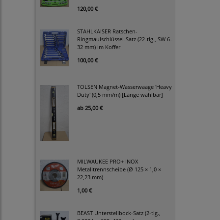
120,00 €
STAHLKAISER Ratschen-
Ringmaulschlüssel-Satz (22-tlg., SW 6–
32 mm) im Koffer
100,00 €
TOLSEN Magnet-Wasserwaage 'Heavy
Duty' (0,5 mm/m) [Länge wählbar]
ab
25,00 €
MILWAUKEE PRO+ INOX
Metalltrennscheibe (Ø 125 × 1,0 ×
22,23 mm)
1,00 €
BEAST Unterstellbock-Satz (2-tlg.,