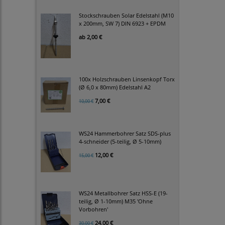
Stockschrauben Solar Edelstahl (M10
x 200mm, SW 7) DIN 6923 + EPDM
ab
2,00 €
100x Holzschrauben Linsenkopf Torx
(Ø 6,0 x 80mm) Edelstahl A2
7,00 €
10,00 €
WS24 Hammerbohrer Satz SDS-plus
4-schneider (5-teilig, Ø 5-10mm)
12,00 €
15,00 €
WS24 Metallbohrer Satz HSS-E (19-
teilig, Ø 1-10mm) M35 'Ohne
Vorbohren'
24,00 €
30,00 €