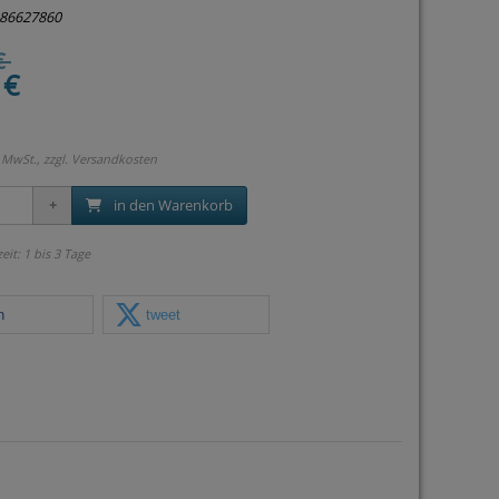
886627860
€
 €
 MwSt., zzgl.
Versandkosten
in den Warenkorb
zeit: 1 bis 3 Tage
n
tweet