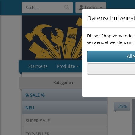
Login
Datenschutzeins
Dieser Shop verwendet 
verwendet werden, um 
Startseite
Produkte
Impressum
AGB
HANDWE
Kategorien
% SALE %
-25%
NEU
SUPER-SALE
TOP-SELLER