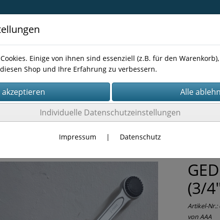
tellungen
Cookies. Einige von ihnen sind essenziell (z.B. für den Warenkorb
diesen Shop und Ihre Erfahrung zu verbessern.
Kontakt
Individuelle Datenschutzeinstellungen
RKZEUG
Schlüssel
Impressum
|
Datenschutz
GED
(3/4
Artikel-Nr.:
von AAA