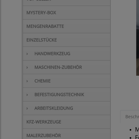
MYSTERY-BOX
MENGENRABATTE
EINZELSTÜCKE
›
HANDWERKZEUG
›
MASCHINEN-ZUBEHÖR
›
CHEMIE
›
BEFESTIGUNGSTECHNIK
›
ARBEITSKLEIDUNG
Besch
KFZ-WERKZEUGE
M
MALERZUBEHÖR
F