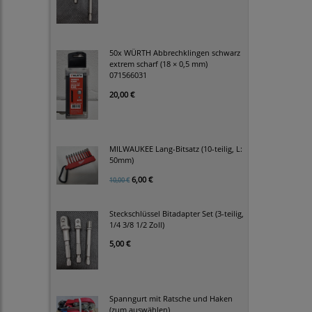
50x WÜRTH Abbrechklingen schwarz
extrem scharf (18 × 0,5 mm)
071566031
20,00 €
MILWAUKEE Lang-Bitsatz (10-teilig, L:
50mm)
6,00 €
10,00 €
Steckschlüssel Bitadapter Set (3-teilig,
1/4 3/8 1/2 Zoll)
5,00 €
Spanngurt mit Ratsche und Haken
(zum auswählen)