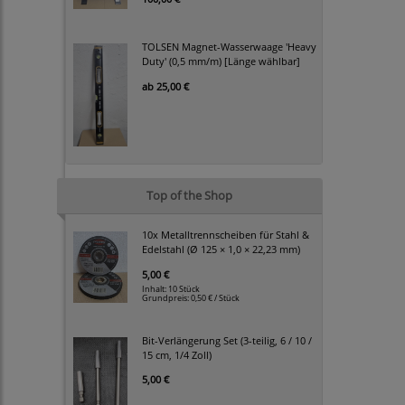
TOLSEN Magnet-Wasserwaage 'Heavy
Duty' (0,5 mm/m) [Länge wählbar]
ab
25,00 €
Top of the Shop
10x Metalltrennscheiben für Stahl &
Edelstahl (Ø 125 × 1,0 × 22,23 mm)
5,00 €
Inhalt: 10 Stück
Grundpreis:
0,50 € / Stück
Bit-Verlängerung Set (3-teilig, 6 / 10 /
15 cm, 1/4 Zoll)
5,00 €