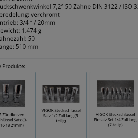
ückschwenkwinkel 7,2° 50 Zähne DIN 3122 / ISO 
eredelung: verchromt
ntrieb: 3/4 ″ / 20mm
ewicht: 1.474 g
ähnezahl: 50
änge: 510 mm
e Produkte:
VIGOR Steckschlüssel
VIGOR Steckschlüssel
R Zündkerzen
Satz 1/2 Zoll lang (5-
Einsatz Set 1/4 Zoll lang
hlüssel Satz (3-
teilig)
(7-teilig)
g, 16 18 21mm)