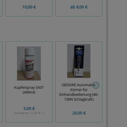
10,00 €
ab
8,00 €
10
WERA Schr
GEDORE Automatik-
Kupferspray S437
Satz (12-tei
Körner für
(400ml)
X
Einhandbedienung (60-
130N Schlagkraft)
5,00 €
20,00 €
50
Grundpreis:
12,50 € / l