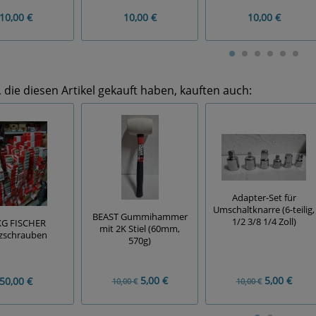
10,00 €
10,00 €
10,00 €
die diesen Artikel gekauft haben, kauften auch:
Adapter-Set für
Umschaltknarre (6-teilig,
BEAST Gummihammer
1/2 3/8 1/4 Zoll)
KG FISCHER
mit 2K Stiel (60mm,
zschrauben
570g)
5,00 €
5,00 €
50,00 €
10,00 €
10,00 €