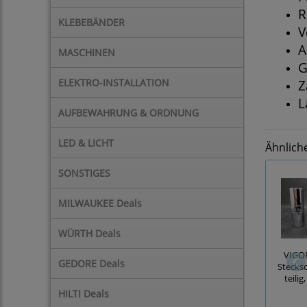
R
KLEBEBÄNDER
V
A
MASCHINEN
G
ELEKTRO-INSTALLATION
Z
L
AUFBEWAHRUNG & ORDNUNG
LED & LICHT
Ähnlich
SONSTIGES
MILWAUKEE Deals
WÜRTH Deals
VIGO
GEDORE Deals
Stecksc
teili
HILTI Deals