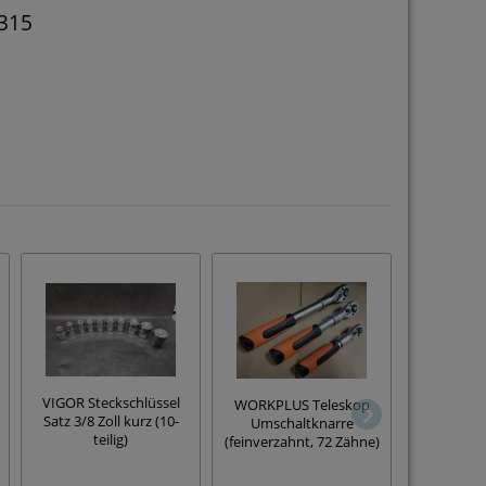
3315
VIGOR Steckschlüssel
WORKPLUS Teleskop
Vielzahn S
Satz 3/8 Zoll kurz (10-
Umschaltknarre
Satz 
teilig)
(feinverzahnt, 72 Zähne)