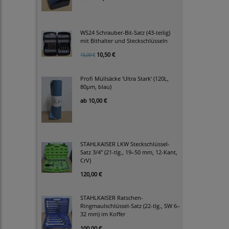
WS24 Schrauber-Bit-Satz (43-teilig)
mit Bithalter und Steckschlüsseln
10,50 €
15,00 €
Profi Müllsäcke 'Ultra Stark' (120L,
80µm, blau)
ab
10,00 €
STAHLKAISER LKW Steckschlüssel-
Satz 3/4" (21-tlg., 19–50 mm, 12-Kant,
CrV)
120,00 €
STAHLKAISER Ratschen-
Ringmaulschlüssel-Satz (22-tlg., SW 6–
32 mm) im Koffer
100,00 €