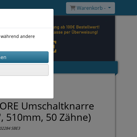
Warenkorb -
), während andere
ORE Umschaltknarre
", 510mm, 50 Zähne)
02284 SBE3