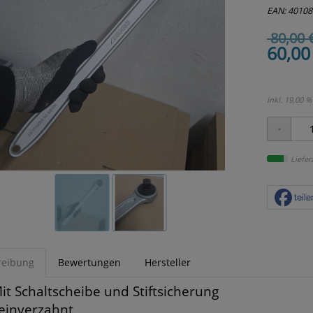
EAN: 4010
80,00 
60,00
inkl. 19,00 %
Liefer
teile
reibung
Bewertungen
Hersteller
it Schaltscheibe und Stiftsicherung
einverzahnt