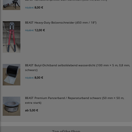
8,00 €
10,00 €
BEAST Heavy-Duty Bolzenschneider (450 mm / 18")
12,00 €
15,00 €
BEAST Butyl-Dichtband selbstklebend wasserdicht (100 mm × 5 m, 0,8 mm,
schwarz)
8,00 €
10,00 €
BEAST Premium Panzerband / Reparaturband schwarz (50 mm × 50 m,
extra stark)
ab
5,00 €
Top of the Shop