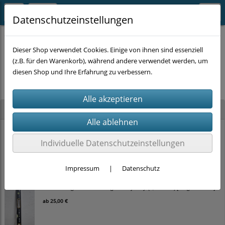
Datenschutzeinstellungen
Dieser Shop verwendet Cookies. Einige von ihnen sind essenziell
(z.B. für den Warenkorb), während andere verwendet werden, um
Es wurden leider keine Produkte gefunden.
diesen Shop und Ihre Erfahrung zu verbessern.
Neu im Shop
STAHLKAISER Ratschen-Ringmaulschlüssel-Satz (22-tlg., SW 6–32 mm) im
Koffer
Individuelle Datenschutzeinstellungen
100,00 €
Impressum
|
Datenschutz
TOLSEN Magnet-Wasserwaage 'Heavy Duty' (0,5 mm/m) [Länge wählbar]
ab
25,00 €