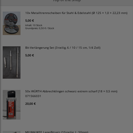
10x Metalltrennscheiben für Stahl & Edelstahl (Ø 125 × 1,0 × 22,23 mm)
5,00 €
Inhalt: 10 Stück
Grundpreis:
0,50 € / Stück
Bit-Verlängerung Set (3-teilig, 6 / 10 / 15 cm, 1/4 Zoll)
5,00 €
50x WÜRTH Abbrechklingen schwarz extrem scharf (18 × 0,5 mm)
071566031
20,00 €
MILWAUKEE Lang-Bitsatz (10-teilig, L: 50mm)