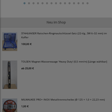
Neu im Shop
STAHLKAISER Ratschen-Ringmaulschlüssel-Satz (22-tlg., SW 6–32 mm) im
Koffer
100,00 €
TOLSEN Magnet-Wasserwaage 'Heavy Duty' (0,5 mm/m) [Länge wählbar]
ab
25,00 €
MILWAUKEE PRO+ INOX Metalltrennscheibe (Ø 125 × 1,0 × 22,23 mm)
1,00 €