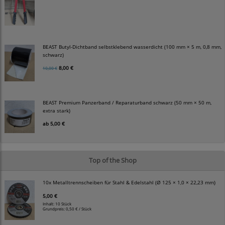
BEAST Butyl-Dichtband selbstklebend wasserdicht (100 mm × 5 m, 0,8 mm,
schwarz)
8,00 €
10,00 €
BEAST Premium Panzerband / Reparaturband schwarz (50 mm × 50 m,
extra stark)
ab
5,00 €
Top of the Shop
10x Metalltrennscheiben für Stahl & Edelstahl (Ø 125 × 1,0 × 22,23 mm)
5,00 €
Inhalt: 10 Stück
Grundpreis:
0,50 € / Stück