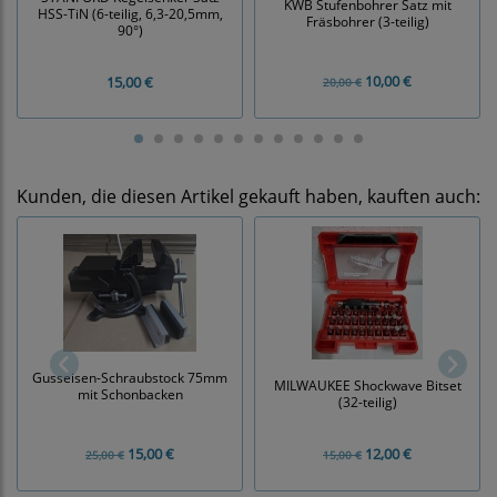
KWB Stufenbohrer Satz mit
HSS-TiN (6-teilig, 6,3-20,5mm,
Fräsbohrer (3-teilig)
90°)
10,00 €
15,00 €
20,00 €
Kunden, die diesen Artikel gekauft haben, kauften auch:
Gusseisen-Schraubstock 75mm
MILWAUKEE Shockwave Bitset
mit Schonbacken
(32-teilig)
15,00 €
12,00 €
25,00 €
15,00 €