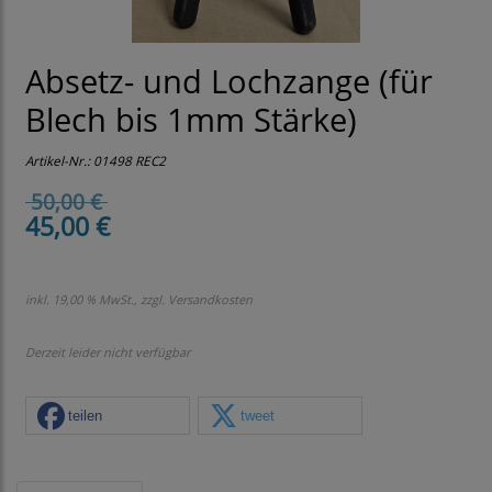
Absetz- und Lochzange (für
Blech bis 1mm Stärke)
Artikel-Nr.:
01498 REC2
50,00 €
45,00 €
inkl. 19,00 % MwSt., zzgl.
Versandkosten
Derzeit leider nicht verfügbar
teilen
tweet