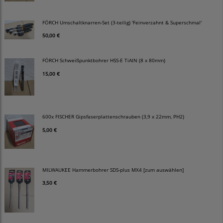
FÖRCH Umschaltknarren-Set (3-teilig) 'Feinverzahnt & Superschmal'
50,00 €
FÖRCH Schweißpunktbohrer HSS-E TiAlN (8 x 80mm)
15,00 €
600x FISCHER Gipsfaserplattenschrauben (3,9 x 22mm, PH2)
5,00 €
MILWAUKEE Hammerbohrer SDS-plus MX4 [zum auswählen]
3,50 €