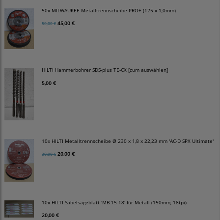
50x MILWAUKEE Metalltrennscheibe PRO+ (125 x 1,0mm)
45,00 €
50,00 €
HILTI Hammerbohrer SDS-plus TE-CX [zum auswählen]
5,00 €
10x HILTI Metalltrennscheibe Ø 230 x 1,8 x 22,23 mm 'AC-D SPX Ultimate'
20,00 €
30,00 €
10x HILTI Säbelsägeblatt 'MB 15 18' für Metall (150mm, 18tpi)
20,00 €