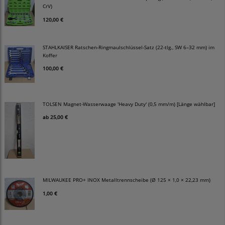
CrV)
120,00 €
STAHLKAISER Ratschen-Ringmaulschlüssel-Satz (22-tlg., SW 6–32 mm) im
Koffer
100,00 €
TOLSEN Magnet-Wasserwaage 'Heavy Duty' (0,5 mm/m) [Länge wählbar]
ab
25,00 €
MILWAUKEE PRO+ INOX Metalltrennscheibe (Ø 125 × 1,0 × 22,23 mm)
1,00 €