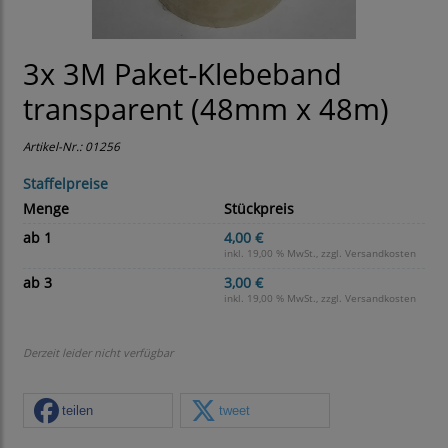
3x 3M Paket-Klebeband
transparent (48mm x 48m)
Artikel-Nr.:
01256
Staffelpreise
Menge
Stückpreis
ab 1
4,00 €
inkl. 19,00 % MwSt., zzgl.
Versandkosten
ab 3
3,00 €
inkl. 19,00 % MwSt., zzgl.
Versandkosten
Derzeit leider nicht verfügbar
teilen
tweet