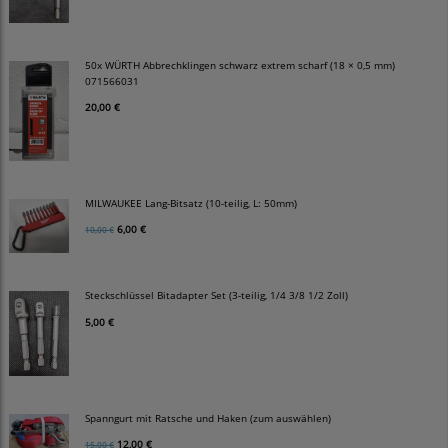
50x WÜRTH Abbrechklingen schwarz extrem scharf (18 × 0,5 mm)
071566031
20,00 €
MILWAUKEE Lang-Bitsatz (10-teilig, L: 50mm)
6,00 €
10,00 €
Steckschlüssel Bitadapter Set (3-teilig, 1/4 3/8 1/2 Zoll)
5,00 €
Spanngurt mit Ratsche und Haken (zum auswählen)
12,00 €
15,00 €