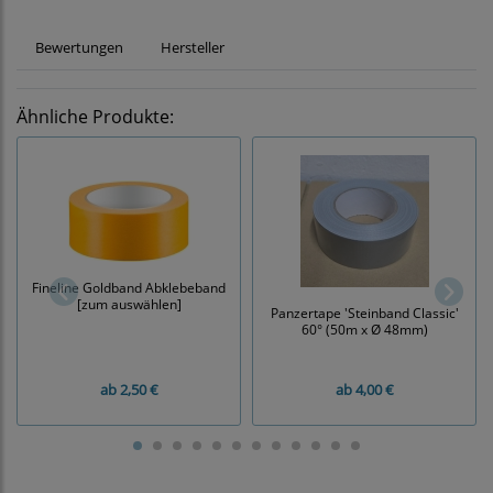
Bewertungen
Hersteller
Ähnliche Produkte:
Fineline Goldband Abklebeband
[zum auswählen]
Panzertape 'Steinband Classic'
60° (50m x Ø 48mm)
ab
2,50 €
ab
4,00 €