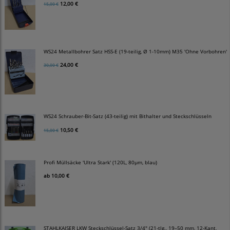
12,00 €
15,00 €
WS24 Metallbohrer Satz HSS-E (19-teilig, Ø 1-10mm) M35 'Ohne Vorbohren'
24,00 €
30,00 €
WS24 Schrauber-Bit-Satz (43-teilig) mit Bithalter und Steckschlüsseln
10,50 €
15,00 €
Profi Müllsäcke 'Ultra Stark' (120L, 80µm, blau)
ab
10,00 €
STAHLKAISER LKW Steckschlüssel-Satz 3/4" (21-tlg., 19–50 mm, 12-Kant,