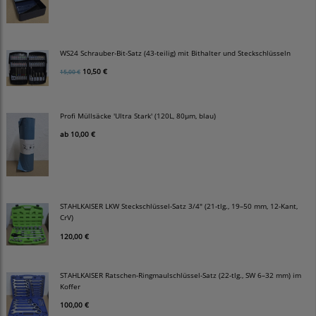
WS24 Schrauber-Bit-Satz (43-teilig) mit Bithalter und Steckschlüsseln
10,50 €
15,00 €
Profi Müllsäcke 'Ultra Stark' (120L, 80µm, blau)
ab
10,00 €
STAHLKAISER LKW Steckschlüssel-Satz 3/4" (21-tlg., 19–50 mm, 12-Kant,
CrV)
120,00 €
STAHLKAISER Ratschen-Ringmaulschlüssel-Satz (22-tlg., SW 6–32 mm) im
Koffer
100,00 €