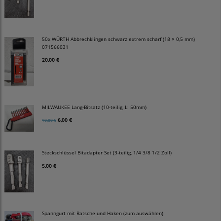
50x WÜRTH Abbrechklingen schwarz extrem scharf (18 × 0,5 mm)
071566031
20,00 €
MILWAUKEE Lang-Bitsatz (10-teilig, L: 50mm)
6,00 €
10,00 €
Steckschlüssel Bitadapter Set (3-teilig, 1/4 3/8 1/2 Zoll)
5,00 €
Spanngurt mit Ratsche und Haken (zum auswählen)